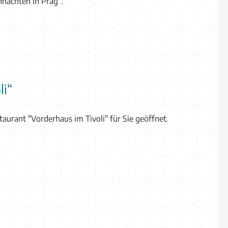
hnachten in Prag“.
li“
aurant "Vorderhaus im Tivoli" für Sie geöffnet.