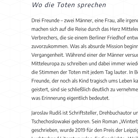
Wo die Toten sprechen
Drei Freunde – zwei Männer, eine Frau, alle ir
machen sich auf die Reise durch das Herz Mittel
Verbrechers, die sie einem Berliner Friedhof e
zuvorzukommen. Was als absurde Mission beginnt
Vergangenheit. Während einer der Männer versuc
Mitteleuropa zu schreiben und dabei immer wiede
die Stimmen der Toten mit jedem Tag lauter. In
Freunde, der noch als Kind tragisch ums Leben k
geistert, sind sie schließlich deutlich zu vernehm
was Erinnerung eigentlich bedeutet.
Jaroslav Rudiš ist Schriftsteller, Drehbuchautor 
Tschechoslowakei geboren. Sein Roman „Winterber
geschrieben, wurde 2019 für den Preis der Leipz