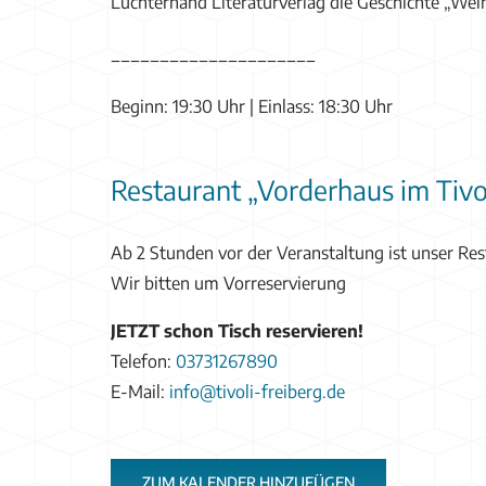
Luchterhand Literaturverlag die Geschichte „Wei
_____________________
Beginn: 19:30 Uhr | Einlass: 18:30 Uhr
Restaurant „Vorderhaus im Tivo
Ab 2 Stunden vor der Veranstaltung ist unser Rest
Wir bitten um Vorreservierung
JETZT schon Tisch reservieren!
Telefon:
03731267890
E-Mail:
info@tivoli-freiberg.de
ZUM KALENDER HINZUFÜGEN