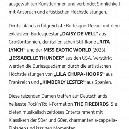
ausgewählten Künstlerinnen und verbindet Sinnlichkeit
mit Anspruch und artistischen Höchstleistungen.
Deutschlands erfolgreichste Burlesque-Revue, mit dem
exklusiven Burlesquestar
„DAISY DE VELL“
aus
Großbritannien, der italienischen Stil-Ikone
„RITA
LYNCH“
und der
MISS EXOTIC WORLD
(2025)
„JESSABELLE THUNDER“
aus den USA. Verstärkt
werden die Burlesquedamen durch die artistischen
Höchstleistungen von
„LILA CHUPA-HOOPS“
aus
Frankreich und
„KIMBERLY LESTER“
aus Spanien.
Diese reizenden Damen treffen auf Deutschlands
heißeste Rock’n’Roll-Formation
THE FIREBIRDS
. Sie
bieten musikalisch zeitloses Entertainment mit
Klassikern der 50er und 60er, charmanten a-cappella-
Einlagen und jazzigen Momenten.