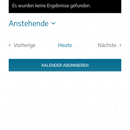
Es wurden keine Ergebnisse gefunden.
Hinweis
Anstehende
Datum
wählen.
Vorherige
Heute
Nächste
Veranstaltungen
Veranstal
KALENDER ABONNIEREN