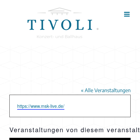
Zum
Inhalt
springen
Meistersinger Konzerte &
Promotion GmbH
« Alle Veranstaltungen
Webseite
https://www.msk-live.de/
Veranstaltungen von diesem veranstal